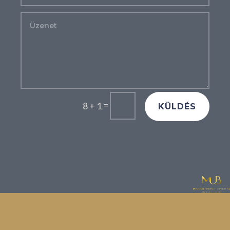
=
8 + 1
KÜLDÉS