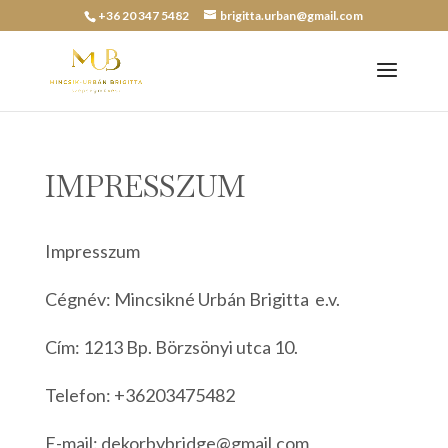
+36 20 347 5482
brigitta.urban@gmail.com
IMPRESSZUM
Impresszum
Cégnév: Mincsikné Urbán Brigitta e.v.
Cím: 1213 Bp. Börzsönyi utca 10.
Telefon: +36203475482
E-mail: dekorbybridge@gmail.com